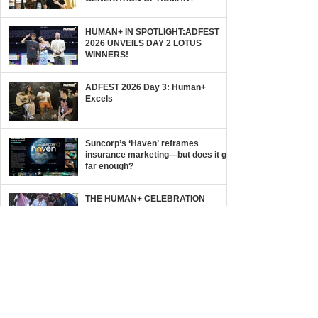
HUMAN+ IN SPOTLIGHT:ADFEST
2026 UNVEILS DAY 2 LOTUS
WINNERS!
ADFEST 2026 Day 3: Human+
Excels
Suncorp’s ‘Haven’ reframes
insurance marketing—but does it go
far enough?
THE HUMAN+ CELEBRATION
BEGINS:ADFEST 2026
ANNOUNCES DAY 1 LOTUS
WINNERS!
Human+ Drives the Conversationon
ADFEST 2026 Day 2
ADFEST 2026 DAY 1, FULLY