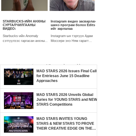
STARBUCKS-ИЙН АНХНЫ
Instagram видео засварлах
СУРТАЛЧИЛГААНЫ
шинэ програм болох Edits-
ВИДЕО:
ийг зарлалаа
Starbucks-ийн Anomaly
Instagram-ын тэргүүн Адам
сэтгүүлээс гаргасан анхны
Моссери энэ Ням гарагт
ажил нь баристагийн
ByteDance-ийн гар утасны
үйлчлүүлэгчдийнхээ нэрийг
видео засварлах CapCut
аяган дээр бичдэг
программыг АНУ-д хууль
уламжлалыг бий болгоход...
ёсоор хориглосон...
1
/
3
MAD STARS 2026 Issues Final Call
for Entriesas June 15 Deadline
Approaches
MAD STARS 2026 Unveils Global
Juries for YOUNG STARS and NEW
STARS Competitions
MAD STARS INVITES YOUNG
STARS & NEW STARS TO PROVE
THEIR CREATIVE EDGE ON THE
GLOBAL STAGE