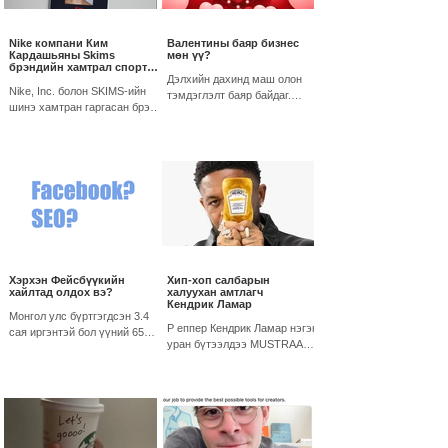
Nike компани Ким
Валентины баяр бизнес
Кардашьяны Skims
мөн үү?
брэндийн хамтрал спорт
хувцасны зах зээлд түймэр
Дэлхийн дахинд маш олон
тавина
Nike, Inc. болон SKIMS-ийн
тэмдэглэлт баяр байдаг.
шинэ хамтран гаргасан брэнд
Гэхдээ тэдгээр баяраас
болох NikeSKIMS нь бүх
хамгийн сэтгэл хөдөлгөм
эмэгтэй тамирчдад
романтик баяр нь мэдээж
зориулсан шинэ,
гэгээн хайрын баяр...
инновацийн...
Хэрхэн Фейсбүүкийн
Хип-хоп салбарын
хайлтад олдох вэ?
халуухан амтлагч
Кендрик Ламар
Монгол улс бүртгэгдсэн 3.4
Р еппер Кендрик Ламар нэгэн
сая иргэнтэй бол үүний 65%
уран бүтээлдээ MUSTRAAD
нь Мета платформын
(гич) гэж дуулж байсан
хэрэглэгчид байна.
удаатай. Энэ нь Нeinz болон
Өрсөлдөгч болоод маргаан
Кендрик Ламар нарын
үгүй Фейсбүүк суваг...
хамтын...