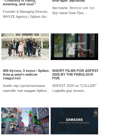
“Creativity is clarity,
ялагчдыг зарлалаа
reviewing entries from all over
true, enduring value lies not
meaning, and soul.”
the world. Spring is a peak
Австрали, Энэтхэг улс тус
only in these tools, but in how
Founder & Managing Director,
season for Mongolian creatives
бүр таван Гран При,
people are empowered by th
WHYZE Agency | Spikes Asia
after a long, cold
Казахстан анхны Гран При
2025 & Mad Stars 2025 Jury
шагналаа тус тус хүртэв.
Member | Brand Strategy &
Creative Communications
Leader
400 бүтээл, 3 хоног: Spikes
SHORT FILMS FOR ADFEST
Asia-д шүүгч хийсэн
2025 BY THE FABULOUS
тэмдэглэл
FIVE
Азийн зар сурталчилгааны
ADFEST 2025 нь "COLLiDE"
хамгийн том наадам Spikes
сэдвийн дор зохион
Asia 2025-д Монгол улсыг
байгуулагдсан бөгөөд энэ
төлөөлөн шүүгчээр оролцсон
жилийн онцлох үйл явдлын
whyze агентлагийн Билгүүний
нэг нь "Fabulous Five"
тэмдэглэл.
хөтөлбөр байлаа....