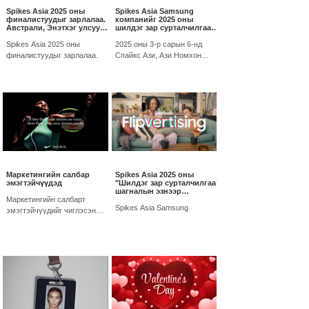
Spikes Asia 2025 оны
Spikes Asia Samsung
финалистуудыг зарлалаа.
компанийг 2025 оны
Австрали, Энэтхэг улсууд
шилдэг зар сурталчилгаа
түүчээлэн, Япон улс
бүтээгчээр зарлалаа
удаалж байна.
Spikes Asia 2025 оны
2025 оны 3-р сарын 6-нд
финалистуудыг зарлалаа.
Спайкс Ази, Ази Номхон
Далайн бүсийн хамгийн нэр
хүндтэй болон хамгийн их
хүсэн хүлээгддэг Шилдэг
Зар...
Маркетингийн салбар
Spikes Asia 2025 оны
эмэгтэйчүүдэд
"Шилдэг зар сурталчилгаа"
шагналын эзнээр
Маркетингийн салбарт
Samsung-г тодрууллаа
Spikes Asia Samsung
эмэгтэйчүүдийг чиглэсэн
кампанит ажлууд олон байдаг
бөгөөд зарим нь олон улсын
хэмжээнд хүчтэй нөлөө
үзүүлсэн...