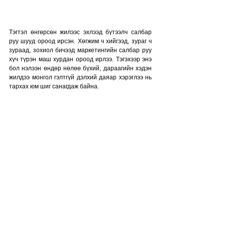
Тэгтэл өнгөрсөн жилээс эхлээд бүтээлч салбар 
руу шууд ороод ирсэн. Хөгжим ч хийгээд, зураг ч 
зураад, зохиол бичээд маркетингийн салбар руу 
хүч түрэн маш хурдан ороод ирлээ. Тэгэхээр энэ 
бол нэлээн өндөр нөлөө бүхий, дараагийн хэдэн 
жилдээ монгол гэлтгүй дэлхий даяар хэрэглээ нь 
тархах юм шиг санагдаж байна. 