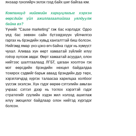
янзаар гүнзгийрч эхлэх гээд байх шиг байгаа юм. 
Компаниуд нийгмийн хариуцлагыг хэрхэн 
өөрсдийн үйл ажиллагаатайгаа уялдуулж 
байна вэ?
Үүнийг "Cause marketing" гэж бас нэрлэдэг. Одоо 
үед бас зөвхөн сайн бүтээгдэхүүн үйлчилгээ 
гаргах нь брэндийн хувьд хангалттай биш болсон. 
Нийгэмд ямар үнэ цэнэ өгч байна гэдэг нь хүмүүст 
чухал. Аливаа хүн өөрт хамаатай зүйлийг илүү 
гоёор хүлээж авдаг. Өөрт хамаатай асуудал, олон 
нийтээс шалтгаалаад ЛГБТ, цагаан хоолтон гэх 
мэт өөрсдийн брэндийн нөхцөл байдалдаа 
тохирох сэдвийг барьж аваад брэндийн дүр төрх, 
хэрэглэгчдэд хүргэх талаасаа харилцаа холбоог 
үүсгэж эхэлсэн. Хүн гэдэг өөрөө сэтгэлийн амьтан 
учраас сэтгэл дээр нь тоглох хэрэгтэй гэдэг 
стратегийг сүүлийн хэдэн жил нэлээд ашиглаж 
илүү эмоцилог байдлаар олон нийтэд хүргэдэг 
болсон. 