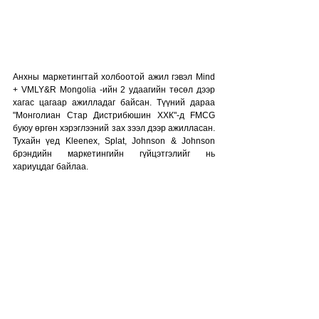
Анхны маркетингтай холбоотой ажил гэвэл Mind 
+ VMLY&R Mongolia -ийн 2 удаагийн төсөл дээр 
хагас цагаар ажилладаг байсан. Түүний дараа 
"Монголиан Стар Дистрибюшин ХХК"-д FMCG 
буюу өргөн хэрэглээний зах зээл дээр ажилласан. 
Тухайн үед Kleenex, Splat, Johnson & Johnson 
брэндийн маркетингийн гүйцэтгэлийг нь 
хариуцдаг байлаа. 