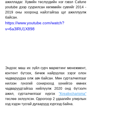
ажилладаг. Хувийн төслүүдийн нэг гэвэл Cafune 
youtube дээр суурилсан хөгжмийн сувгийг 2014 - 
2019 оны хооронд найзтайгаа цуг ажиллуулж 
байсан. 
https://www.youtube.com/watch?
v=6a3lRU1X898
Эндээс маш их зүйл сурч маркетинг менежмент, 
контент бүтээх, бичиж найруулах зэрэг олон 
чадваруудаа олж авч байсан. Мөн сурталчилгааг 
нилээн гүнзгий сонирхоод үүнийгээ өмнөх 
чадваруудтайгаа нийлүүлж 2020 онд бүтээлч 
ажил, сурталчилгааг хүргэх 
"Kreativcharisma"
төслөө эхлүүлсэн. Одоогоор 2 удаагийн улирлын 
хэд хэдэн тусгай дугаарууд хүргээд байна.