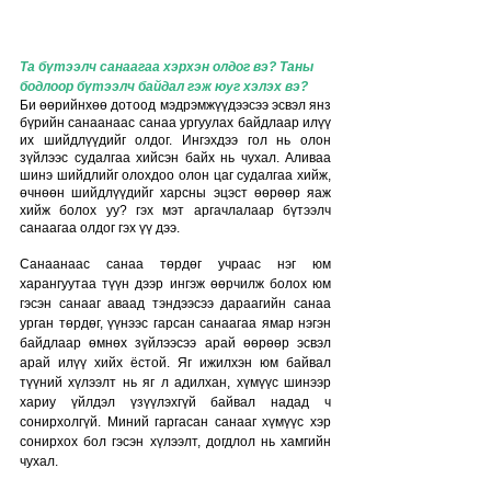
Та бүтээлч санаагаа хэрхэн олдог вэ? Таны 
бодлоор бүтээлч байдал гэж юуг хэлэх вэ?
Би өөрийнхөө дотоод мэдрэмжүүдээсээ эсвэл янз 
бүрийн санаанаас санаа ургуулах байдлаар илүү 
их шийдлүүдийг олдог. Ингэхдээ гол нь олон 
зүйлээс судалгаа хийсэн байх нь чухал. Аливаа 
шинэ шийдлийг олохдоо олон цаг судалгаа хийж, 
өчнөөн шийдлүүдийг харсны эцэст өөрөөр яаж 
хийж болох уу? гэх мэт аргачлалаар бүтээлч 
санаагаа олдог гэх үү дээ.
Санаанаас санаа төрдөг учраас нэг юм 
харангуутаа түүн дээр ингэж өөрчилж болох юм 
гэсэн санааг аваад тэндээсээ дараагийн санаа 
урган төрдөг, үүнээс гарсан санаагаа ямар нэгэн 
байдлаар өмнөх зүйлээсээ арай өөрөөр эсвэл 
арай илүү хийх ёстой. Яг ижилхэн юм байвал 
түүний хүлээлт нь яг л адилхан, хүмүүс шинээр 
хариу үйлдэл үзүүлэхгүй байвал надад ч 
сонирхолгүй. Миний гаргасан санааг хүмүүс хэр 
сонирхох бол гэсэн хүлээлт, догдлол нь хамгийн 
чухал.