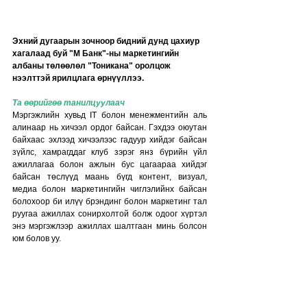
Эхний дугаарын зочноор бидний дунд цахиур 
хагалаад буй "М Банк"-ны маркетингийн 
албаны төлөөлөл "Тоникана" оролцож 
нээлттэй ярилцлага өрнүүллээ. 
Та өөрийгөө танилцуулаач
Мэргэжлийн хувьд IT болон менежментийн аль 
алинаар нь хичээл ордог байсан. Гэхдээ оюутан 
байхаас эхлээд хичээлээс гадуур хийдэг байсан 
зүйлс, хамрагддаг клуб зэрэг янз бүрийн үйл 
ажиллагаа болон ажлын бус цагаараа хийдэг 
байсан төслүүд маань бүгд контент, визуал, 
медиа болон маркетингийн чиглэлийнх байсан 
болохоор би илүү брэндинг болон маркетинг тал 
руугаа ажиллах сонирхолтой болж одоог хүртэл 
энэ мэргэжлээр ажиллах шалтгаан минь болсон 
юм болов уу.