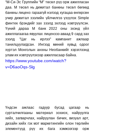
“М-Си-Эс Группийн “М” төсөл рүү орж ажилласан 
даа. М төсөл нь дижитал банкны төсөл бөгөөд 
банкны лиценз гараагүй нэлээд хугацаа өнгөрсөн 
учир дижитал зээлийн үйлчилгээ үзүүлэх Simple 
финтек брэндийг зах зээлд эхлээд нэвтрүүлсэн. 
Үүний дараа М банк 2022 оны эхэнд үйл 
ажиллагаагаа явуулах лицензээ аваад 9 сард зах 
зээлд "Цаг нь ирлээ" кампанит ажлаар 
танилцуулагдсан. Ингээд миний хувьд одоог 
хүртэл Монголын анхны Необанкийг хэрэглээнд 
улам их нэвтрүүлэхээр ажилласаар байна.
https://www.youtube.com/watch?
v=D6aoOqs-Slg
Үндсэн ажлаас гадуур бусад цагаар нь 
сурталчилгааны материал зохиох, найруулга 
хийх, загварчлах, найруулан бичих, визуал арт, 
дизайн хийх гэх мэт маркетингийн олон төрлийн 
элементүүд рүү их бага хэмжээгээр орж 