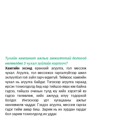
Тухайн кампанит ажлыг амжилттай болоход 
нөлөөлдөг 3 чухал зүйлийг нэрлээч?
Хамгийн эхэнд
 ерөнхий агуулга, гол мессеж 
чухал. Агуулга, гол мессежээ гаргалгүйгээр ажил 
эхлүүлбэл гоё зүйл гарч өгдөггүй. Тиймээс хамгийн 
чухал нь агуулга байдаг. Тэгэхээр агуулга гараад 
ирсэн тохиолдолд бид нар тийшээ явах юм байна 
гэдгээ, тийшээ очихын тулд юу хийх хэрэгтэй вэ 
гэдгээ төлөвлөж, хийх ажлууд илүү тодорхой 
болдог. Ингэснээр урт хугацааны ажлыг 
хөнгөвчилж чаддаг. Гэхдээ агуулга, мессеж гаргах 
гэдэг тийм амар биш. Зарим нь их хурдан гардаг 
бол зарим тохиолдолд их уддаг.