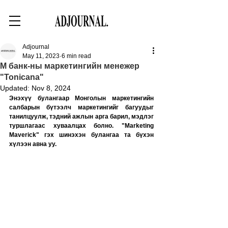
Adjournal
May 11, 2023
6 min read
М банк-ны маркетингийн менежер
"Tonicana"
Updated:
Nov 8, 2024
Энэхүү булангаар Монголын маркетингийн 
салбарын бүтээлч маркетингийг багуудыг 
танилцуулж, тэдний ажлын арга барил, мэдлэг 
туршлагаас хуваалцах болно. "Marketing 
Maverick" гэх шинэхэн булангаа та бүхэн 
хүлээн авна уу. 