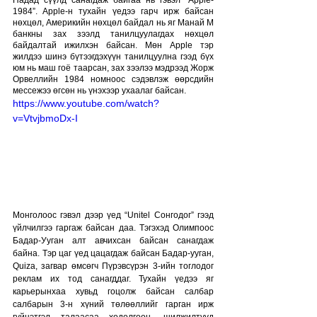
1984”. Apple-н тухайн үедээ гарч ирж байсан 
нөхцөл, Америкийн нөхцөл байдал нь яг Манай М 
банкны зах зээлд танилцуулагдах нөхцөл 
байдалтай ижилхэн байсан. Мөн Аpple тэр 
жилдээ шинэ бүтээгдэхүүн танилцуулна гээд бүх 
юм нь маш гоё таарсан, зах зээлээ мэдрээд Жорж 
Орвеллийн 1984 номноос сэдэвлэж өөрсдийн 
мессежээ өгсөн нь үнэхээр ухаалаг байсан.
https://www.youtube.com/watch?
v=VtvjbmoDx-I
Монголоос гэвэл дээр үед “Unitel Сонгодог” гээд 
үйлчилгээ гаргаж байсан даа. Тэгэхэд Олимпоос 
Бадар-Ууган алт авчихсан байсан санагдаж 
байна. Тэр цаг үед цацагдаж байсан Бадар-ууган, 
Quiza, загвар өмсөгч Пүрэвсүрэн 3-ийн тоглодог 
реклам их тод санагддаг. Тухайн үедээ яг 
карьерынхаа хувьд гоцолж байсан салбар 
салбарын 3-н хүний төлөөллийг гарган ирж 