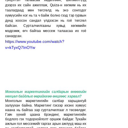
гүйцэтгэл талаасаа хөдөлгөөн, шилжилтүүд 
дээрээ их сайн ажиллаж, Quiza-н хөгжим нь их 
таалагдаад мөн төгсгөлд нь энэ сонгодог 
хүмүүсийн нэг нь та ч байж болно гээд тэр гурвын 
дунд хоосон сандал үлдээсэн нь гоё төгсгөл 
байсан. Сурталчилгааны хувьд хөгжмийн 
мэдрэмж, өгч байгаа мессеж талаасаа их гоё 
санагдсан.
https://www.youtube.com/watch?
v=kTyxQ7InOYw
Монголын маркетингийн салбарын өнөөгийн 
нөхцөл байдлыг өөрийнхөө өнцгөөс харвал?
Монголын маркетингийн салбар харьцангуй 
залуухан байна. Маркетинг гэхээр ихэнх хүмүүс 
наана нь байгаа зар сурталчилгааг л төсөөлдөг. 
Гэвч үүний цаана брэндинг, маркетингийн 
бодлого гэх тодорхойлолт оршиж байдаг. Тухайн 
ажлын гол мессежийг гаргах арын ажлууд маш их 