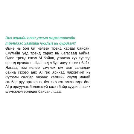
Энэ жилийн олон улсын маркетингийн 
трендээс хамгийн чухлыг нь дурдаач?
Өмнө нь бол би нэлээн тренд хардаг байсан. 
Сүүлийн үед тренд харах нь багасаад байна.  
Одоо тренд гэвэл АI байна, угаасаа хүч түрээд 
ороод ирчихсэн. Цаашид ч бүр илүү хөгжих байх. 
Яагаад том нөлөө үзүүлэх юм шиг санагдаж 
байна гэхээр анх AI гэж ярихад маркетинг нь 
бүтээлч салбар учраас хамгийн сүүлд манай 
салбар руу орж ирнэ, бүтээлч сэтгэлгээ гэдэг бол 
AI-р орлуулах боломжгүй гэсэн байр сууринаас их 
шүүмжлэл өрнөдөг байсан л даа. 