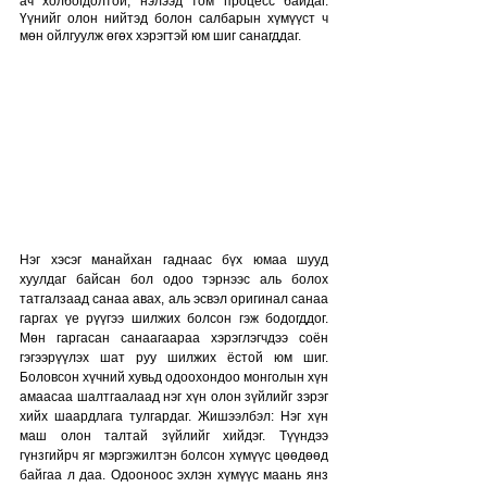
ач холбогдолтой, нэлээд том процесс байдаг. 
Үүнийг олон нийтэд болон салбарын хүмүүст ч 
мөн ойлгуулж өгөх хэрэгтэй юм шиг санагддаг. 
Нэг хэсэг манайхан гаднаас бүх юмаа шууд 
хуулдаг байсан бол одоо тэрнээс аль болох 
татгалзаад санаа авах, аль эсвэл оригинал санаа 
гаргах үе рүүгээ шилжих болсон гэж бодогддог. 
Мөн гаргасан санаагаараа хэрэглэгчдээ соён 
гэгээрүүлэх шат руу шилжих ёстой юм шиг. 
Боловсон хүчний хувьд одоохондоо монголын хүн 
амаасаа шалтгаалаад нэг хүн олон зүйлийг зэрэг 
хийх шаардлага тулгардаг. Жишээлбэл: Нэг хүн 
маш олон талтай зүйлийг хийдэг. Түүндээ 
гүнзгийрч яг мэргэжилтэн болсон хүмүүс цөөдөөд 
байгаа л даа. Одооноос эхлэн хүмүүс маань янз 