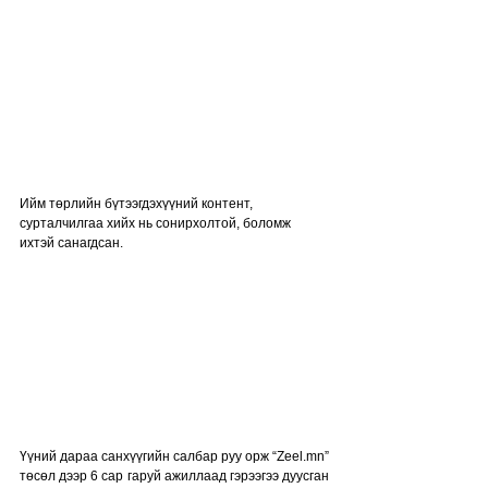
Ийм төрлийн бүтээгдэхүүний контент, 
сурталчилгаа хийх нь сонирхолтой, боломж 
ихтэй санагдсан.
Үүний дараа санхүүгийн салбар руу орж “Zeel.mn” 
төсөл дээр 6 сар гаруй ажиллаад гэрээгээ дуусган 