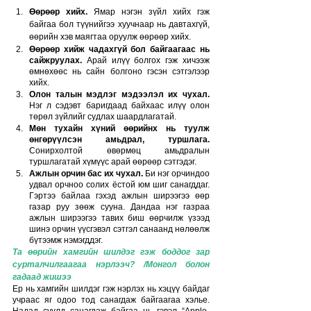
Өөрөөр хийх.
Ямар нэгэн зүйл хийх гэж 
байгаа бол түүнийгээ хуучнаар нь давтахгүй, 
өөрийн хэв маягтаа оруулж өөрөөр хийх.
Өөрөөр хийж чадахгүй бол байгаагаас нь 
сайжруулах.
 Арай илүү болгох гэж хичээж 
өмнөхөөс нь сайн болгоно гэсэн сэтгэлээр 
хийх.
Олон талын мэдлэг мэдээлэл их чухал.
Нэг л сэдэвт баригдаад байхаас илүү олон 
төрөл зүйлийг судлах шаардлагатай.
Мөн тухайн хүний өөрийнх нь туулж 
өнгөрүүлсэн амьдрал, туршлага.
Сонирхолтой өвөрмөц амьдралын 
туршлагатай хүмүүс арай өөрөөр сэтгэдэг.
Ажлын орчин бас их чухал.
 Би нэг орчиндоо 
удвал орчноо солих ёстой юм шиг санагддаг. 
Гэртээ байлаа гэхэд ажлын ширээгээ өөр 
газар руу зөөж сууна. Дандаа нэг газраа 
ажлын ширээгээ тавих биш өөрчилж үзээд 
шинэ орчин үүсгэвэл сэтгэл санаанд нөлөөлж 
бүтээмж нэмэгддэг.  
Та өөрийн хамгийн шилдэг гэж боддог зар 
сурталчилгаагаа нэрлээч? /Монгол болон 
гадаад жишээ
Ер нь хамгийн шилдэг гэж нэрлэх нь хэцүү байдаг 
учраас яг одоо тод санагдаж байгаагаа хэлье. 
Надад сүүлд санагдаж байгаа нь гэвэл “Apple-